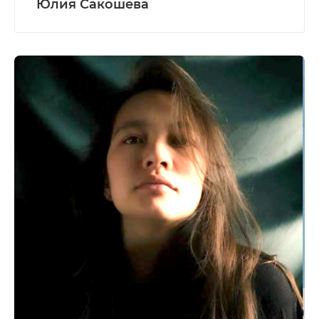
Юлия Сакошева
Педагог, биолог, организатор и любитель
приключений.
Год работы в Карелии на острове в Белом море
научил меня главному: как сделать знакомство с
дикой природой безопасным, интересным и
познавательным. В обязанности входит
проведение экскурсий, мастер-классов и
организация походов с ночевкой, а также
активные игры. Благодаря моменту опыту работы
в сфере туризма и творческому бэкграунду,
занятия — это всегда живое общение, практика и
погружение в уникальную атмосферу Русского
Севера.