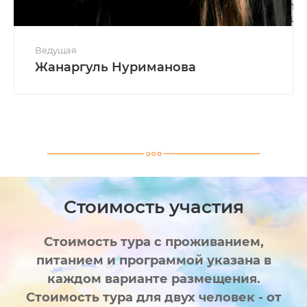
Ведущая
Жанаргуль Нуриманова
Опытный педагог и добрый друг детей! Жанна
умеет находить подход к ребятам любого возраста
и характера. В её заботах дети не только растут
счастливыми, но и учатся ценить окружающий
мир и бережно относиться к природе. А ещё она с
радостью поделится красотами и традициями
русского Севера на увлекательных
мастер‑классах.
Стоимость участия
Стоимость тура с проживанием,
питанием и программой указана в
каждом варианте размещения.
Стоимость тура для двух человек - от