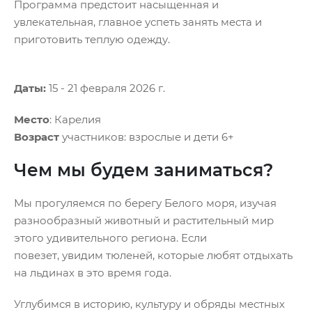
Программа предстоит насыщенная и
увлекательная, главное успеть занять места и
приготовить теплую одежду.
Даты:
15 - 21 февраля 2026 г.
Место
: Карелия
Возраст
участников: взрослые и дети 6+
Чем мы будем заниматься?
А
Мы прогуляемся по берегу Белого моря, изучая
В 
разнообразный животный и растительный мир
ма
этого удивительного региона. Если
из
повезет, увидим тюленей, которые любят отдыхать
С 
на льдинах в это время года.
ы
ко
в
Углубимся в историю, культуру и обряды местных
о 