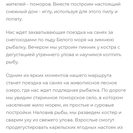
жителей - поморов. Вместе построим настоящий
Ка
снежный дом - иглу, используя для этого пилу и
я
На
лопату.
,
дл
Нас ждет захватывающая поездка на санях за
за
снегоходами по льду Белого моря на зимнюю
цы
А 
рыбалку. Вечером мы устроим пикник у костра с
- 
дегустацией утреннего улова и научимся коптить
не
рыбу.
Одним из ярких моментов нашего маршрута
станет поездка на санях на живописное лесное
озеро, где нас ждет подледная рыбалка. По дороге
мы увидим старинное поморское село, в котором
население жило морем, их простые и суровые
постройки. Наловив рыбы, мы разведем костер и
сварим уху из свежего улова. Взрослые смогут
продегустировать карельских ягодных настоек из