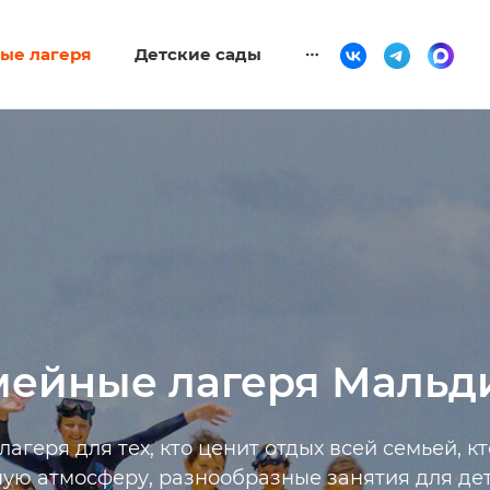
ые лагеря
Детские сады
мейные лагеря Мальд
агеря для тех, кто ценит отдых всей семьей, 
ую атмосферу, разнообразные занятия для дет