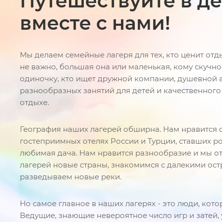
Путешествуйте в де
вместе с нами!
Мы делаем семейные лагеря для тех, кто ценит отд
не важно, большая она или маленькая, кому скучно
одиночку, кто ищет дружной компании, душевной 
разнообразных занятий для детей и качественног
отдыхе.
География наших лагерей обширна. Нам нравится о
гостеприимных отелях России и Турции, ставших р
любимая дача. Нам нравится разнообразие и мы о
лагерей новые страны, знакомимся с далекими ос
разведываем новые реки.
Но самое главное в наших лагерях - это люди, кото
Ведущие, знающие невероятное число игр и затей,