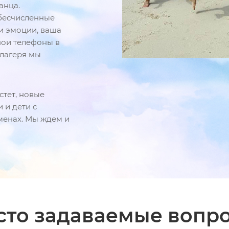
анца.
бесчисленные
ши эмоции, ваша
вои телефоны в
 лагеря мы
стет, новые
 и дети с
менах. Мы ждем и
сто задаваемые вопр