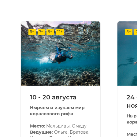
5+
7+
9+
12+
5+
10 - 20 августа
24 
но
Ныряем и изучаем мир
кораллового рифа
Ныр
кор
Место
: Мальдивы, Омаду
Ведущие:
Ольга, Братова,
Мест