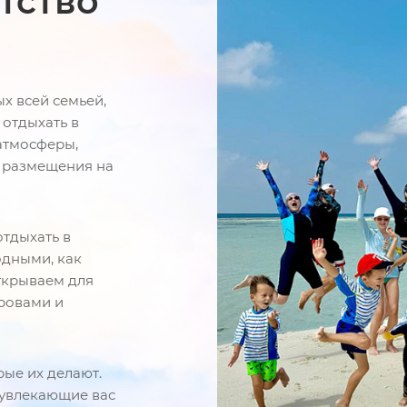
тство
ых всей семьей,
 отдыхать в
атмосферы,
о размещения на
тдыхать в
одными, как
ткрываем для
тровами и
рые их делают.
 увлекающие вас