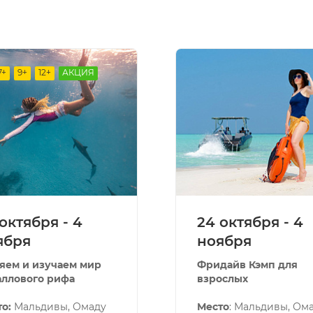
7+
9+
12+
АКЦИЯ
октября - 4
24 октября - 4
ября
ноября
яем и изучаем мир
Фридайв Кэмп для
аллового рифа
взрослых
о:
Мальдивы, Омаду
Место
: Мальдивы, Ом