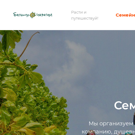
Расти и
Семейн
путешествуй!
Се
Мы организуем л
компанию, душевн