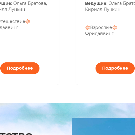
ущие
: Ольга Братова,
Ведущие
: Ольга Брат
илл Лункин
Кирилл Лункин
утешествие
дайвинг
Взрослые
Фридайвинг
Подробнее
Подробнее